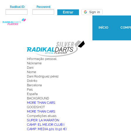
Radikal ID:
Password:
INÍCIO
COMP
Informação pessoal
Nickname
Dani
Nome
Dani Rodríguez pérez
Distrito
Barcelona
País
España
BACKGROUND
MORE THAN CARS
GOODSHOT
MORE THAN CARS
Competições atuais
SUPER: LA MARATÓN
CAMP: EL MEJOR CLUB I
CAMP: MEDIA 501 (0,50 €)