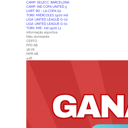
CAMP: SELECC. BARCELONA
CAMP: IND COPA UNITED 5
LVIRT: RD - LA COPA G2
TORX: MIÉRCOLES 19:00 Ind
LIGA: UNITED LEAGUE G-02
LIGA: UNITED LEAGUE G-01
TORX: MIE- Ind 19:00 L1
Informação esportiva
Mão dominante
CERTO
PPD AB
38.06
MPR AB
4.46